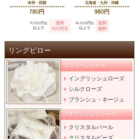
本州・四国
北海道・九州・沖縄
780円
980円
送料
送料
11,000円
16,000円
込
込
以上で
以上で
400円引
無料
リングピロー
フラワーシリーズ
Flower series
イングリッシュローズ
シルクローズ
ブランシュ・ネージュ
プチアンジュシリーズ
Petit ange series
クリスタルパール
クリスタルビーズ