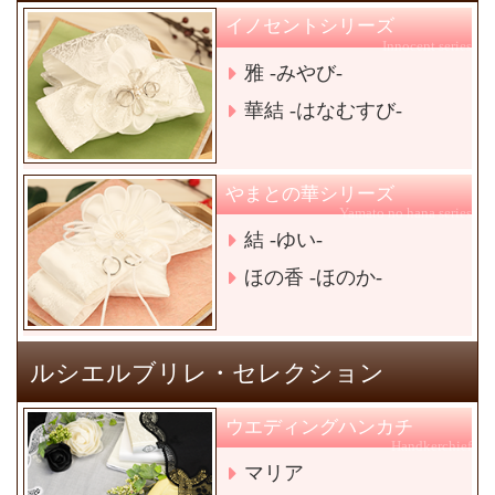
イノセントシリーズ
Innocent series
雅 -みやび-
華結 -はなむすび-
やまとの華シリーズ
Yamato no hana series
結 -ゆい-
ほの香 -ほのか-
ルシエルブリレ・セレクション
ウエディングハンカチ
Handkerchief
マリア