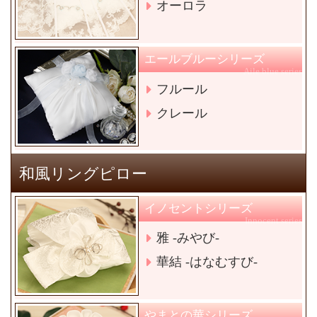
オーロラ
エールブルーシリーズ
Aile blue series
フルール
クレール
和風リングピロー
イノセントシリーズ
Innocent series
雅 -みやび-
華結 -はなむすび-
やまとの華シリーズ