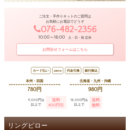
ご注文・手作りキットのご質問は
お気軽にお電話でどうぞ
076-482-2356
10:00～16:00
土・日・祝 定休
お問合せフォームはこちら
カード払い
atone
代金引換
銀行振込
本州・四国
北海道・九州・沖縄
780円
980円
送料
送料
11,000円
16,000円
込
込
以上で
以上で
400円引
無料
リングピロー