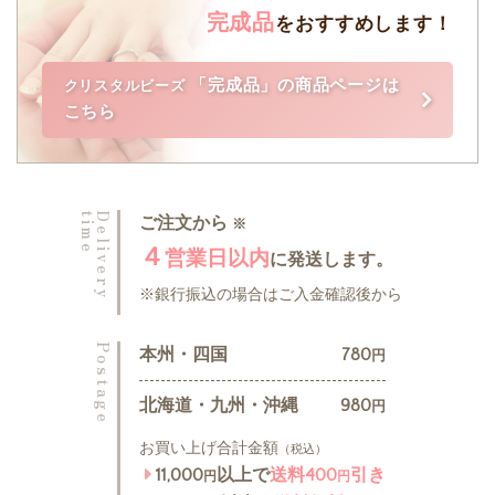
完成品
をおすすめします！
「完成品」の商品ページは
クリスタルビーズ
こちら
time
Delivery
ご注文から
※
４
営業日以内
に発送します。
銀行振込の場合は
ご入金確認後から
Postage
本州・四国
780
円
北海道・九州・沖縄
980
円
お買い上げ合計金額
（税込）
11,000
以上で
送料400
引き
円
円