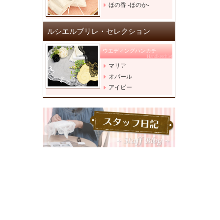
ほの香 -ほのか-
ルシエルブリレ・セレクション
ウエディングハンカチ
Handkerchief
マリア
オパール
アイビー