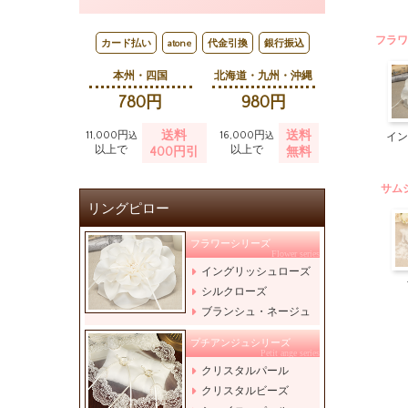
フラワ
カード払い
atone
代金引換
銀行振込
本州・四国
北海道・九州・沖縄
780円
980円
送料
送料
11,000円
16,000円
イン
込
込
以上で
以上で
400円引
無料
サム
リングピロー
フラワーシリーズ
Flower series
イングリッシュローズ
シルクローズ
ブランシュ・ネージュ
プチアンジュシリーズ
Petit ange series
クリスタルパール
クリスタルビーズ