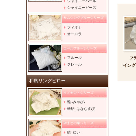
シャイニーパール
シャイニービーズ
サムシングブルーシリーズ
Something blue series
フィオナ
オーロラ
エールブルーシリーズ
Aile blue series
フルール
フ
クレール
イング
和風リングピロー
イノセントシリーズ
Innocent series
雅 -みやび-
華結 -はなむすび-
やまとの華シリーズ
Yamato no hana series
結 -ゆい-