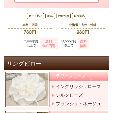
カード払い
atone
代金引換
銀行振込
本州・四国
北海道・九州・沖縄
780円
980円
送料
送料
11,000円
16,000円
込
込
以上で
以上で
400円引
無料
リングピロー
フラワーシリーズ
Flower series
イングリッシュローズ
シルクローズ
ブランシュ・ネージュ