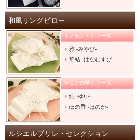
和風リングピロー
イノセントシリーズ
Innocent series
雅 -みやび-
華結 -はなむすび-
やまとの華シリーズ
Yamato no hana series
結 -ゆい-
ほの香 -ほのか-
ルシエルブリレ・セレクション