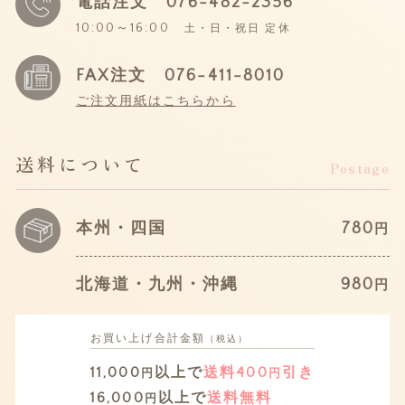
電話注文
076-482-2356
10:00～16:00
土・日・祝日 定休
FAX注文 076-411-8010
ご注文用紙はこちらから
送料について
Postage
本州・四国
780
円
北海道・九州・沖縄
980
円
お買い上げ
合計金額
（税込）
11,000
以上で
送料400
引き
円
円
16,000
以上で
送料無料
円