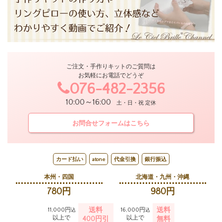
ご注文・手作りキットのご質問は
お気軽にお電話でどうぞ
076-482-2356
10:00～16:00
土・日・祝 定休
お問合せフォームはこちら
カード払い
atone
代金引換
銀行振込
本州・四国
北海道・九州・沖縄
780円
980円
送料
送料
11,000円
16,000円
込
込
以上で
以上で
400円引
無料