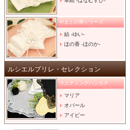
華結 -はなむすび-
やまとの華シリーズ
Yamato no hana series
結 -ゆい-
ほの香 -ほのか-
ルシエルブリレ・セレクション
ウエディングハンカチ
Handkerchief
マリア
オパール
アイビー