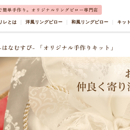
リレとは
洋風リングピロー
和風リングピロー
キッ
 -はなむすび- 「オリジナル手作りキット」
詳細
レビュー
（ 0 ）