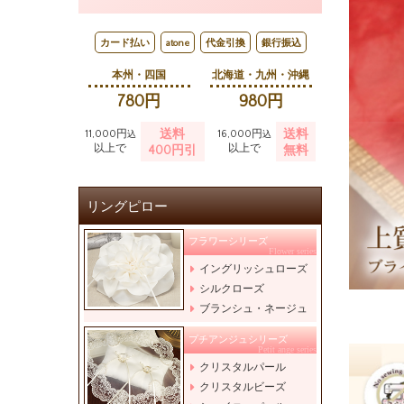
カード払い
atone
代金引換
銀行振込
本州・四国
北海道・九州・沖縄
780円
980円
送料
送料
11,000円
16,000円
込
込
以上で
以上で
400円引
無料
リングピロー
フラワーシリーズ
Flower series
イングリッシュローズ
シルクローズ
ブランシュ・ネージュ
プチアンジュシリーズ
Petit ange series
クリスタルパール
クリスタルビーズ