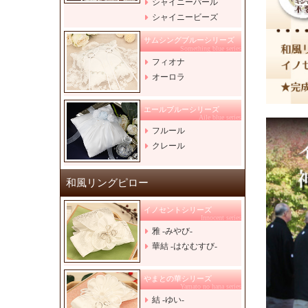
シャイニーパール
シャイニービーズ
サムシングブルーシリーズ
Something blue series
フィオナ
オーロラ
エールブルーシリーズ
Aile blue series
フルール
クレール
和風リングピロー
イノセントシリーズ
Innocent series
雅 -みやび-
華結 -はなむすび-
やまとの華シリーズ
Yamato no hana series
結 -ゆい-