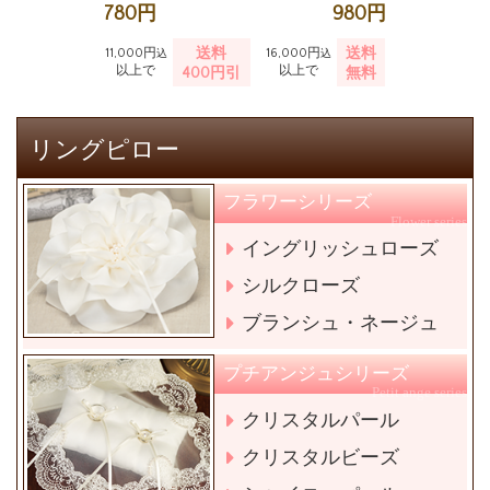
780円
980円
送料
送料
11,000円
16,000円
込
込
以上で
以上で
400円引
無料
リングピロー
フラワーシリーズ
Flower series
イングリッシュローズ
シルクローズ
ブランシュ・ネージュ
プチアンジュシリーズ
Petit ange series
クリスタルパール
クリスタルビーズ