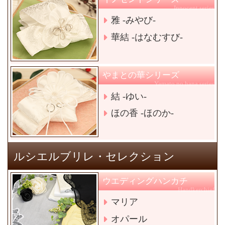
Innocent series
雅 -みやび-
華結 -はなむすび-
やまとの華シリーズ
Yamato no hana series
結 -ゆい-
ほの香 -ほのか-
ルシエルブリレ・セレクション
ウエディングハンカチ
Handkerchief
マリア
オパール