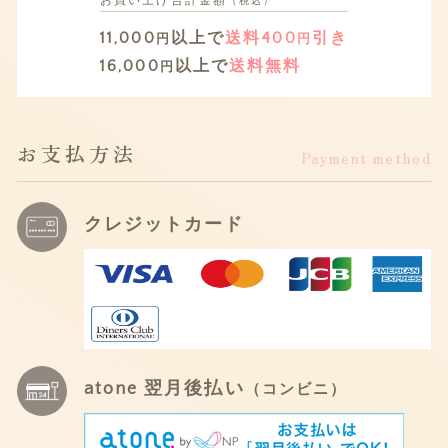
お買い上げ
合計金額
（税込）
11,000
以上で
送料400
引き
円
円
16,000
以上で
送料無料
円
お支払方法
Payment method
クレジットカード
atone 翌月後払い
（コンビニ）