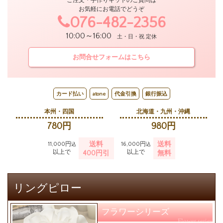
ご注文・手作りキットのご質問は
お気軽にお電話でどうぞ
076-482-2356
10:00～16:00
土・日・祝 定休
お問合せフォームはこちら
カード払い
atone
代金引換
銀行振込
本州・四国
北海道・九州・沖縄
780円
980円
送料
送料
11,000円
16,000円
込
込
以上で
以上で
400円引
無料
リングピロー
フラワーシリーズ
Flower series