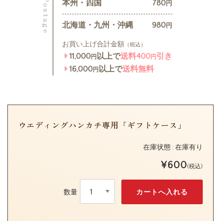
Postage
本州・四国
780
円
北海道・九州・沖縄
980
円
お買い上げ合計金額
（税込）
11,000
以上で
送料400
引き
円
円
16,000
以上で
送料無料
円
ウエディングハンカチ専用「ギフトケース」
在庫状態 : 在庫有り
¥600
(税込)
数量