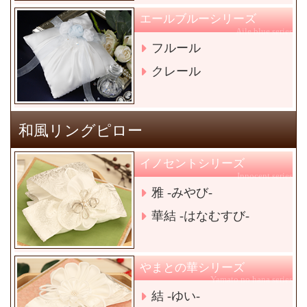
エールブルーシリーズ
Aile blue series
フルール
クレール
和風リングピロー
イノセントシリーズ
Innocent series
雅 -みやび-
華結 -はなむすび-
やまとの華シリーズ
Yamato no hana series
結 -ゆい-