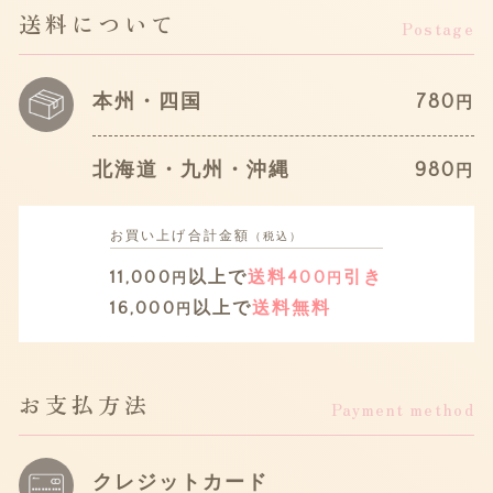
送料について
Postage
本州・四国
780
円
北海道・九州・沖縄
980
円
お買い上げ
合計金額
（税込）
11,000
以上で
送料400
引き
円
円
16,000
以上で
送料無料
円
お支払方法
Payment method
クレジットカード