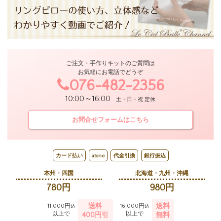
ご注文・手作りキットのご質問は
お気軽にお電話でどうぞ
076-482-2356
10:00～16:00
土・日・祝 定休
お問合せフォームはこちら
カード払い
atone
代金引換
銀行振込
本州・四国
北海道・九州・沖縄
780円
980円
送料
送料
11,000円
16,000円
込
込
以上で
以上で
400円引
無料