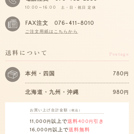
10:00～16:00
土・日・祝日 定休
FAX注文 076-411-8010
ご注文用紙はこちらから
送料について
Postage
本州・四国
780
円
北海道・九州・沖縄
980
円
お買い上げ
合計金額
（税込）
11,000
以上で
送料400
引き
円
円
16,000
以上で
送料無料
円