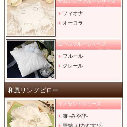
サムシングブルーシリーズ
Something blue series
フィオナ
オーロラ
エールブルーシリーズ
Aile blue series
フルール
クレール
和風リングピロー
イノセントシリーズ
Innocent series
雅 -みやび-
華結 -はなむすび-