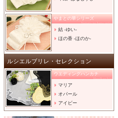
やまとの華シリーズ
Yamato no hana series
結 -ゆい-
ほの香 -ほのか-
ルシエルブリレ・セレクション
ウエディングハンカチ
Handkerchief
マリア
オパール
アイビー